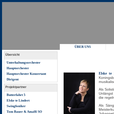
ÜBER UNS
Übersicht
Unterhaltungsorchester
Hauptorchester
Elske te 
Hauptorchester Konzertant
Koningsb
Dirigent
musikali
Projektpartner
Als Solis
Unlängst 
Butterfahrt 5
die regel
Elske te Lindert
Als Säng
Swingfoniker
Meisterku
Tom Bauer & Amalfi SO
Johannet