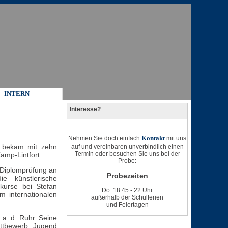
INTERN
Interesse?
Kontakt
Nehmen Sie doch einfach
mit uns
, bekam mit zehn
auf und vereinbaren unverbindlich einen
Termin oder besuchen Sie uns bei der
amp-Lintfort.
Probe:
 Diplomprüfung an
Probezeiten
e künstlerische
kurse bei Stefan
Do. 18:45 - 22 Uhr
 internationalen
außerhalb der Schulferien
und Feiertagen
a. d. Ruhr. Seine
ttbewerb Jugend