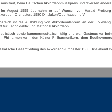
musiziert, beim Deutschen Akkordeonmusikpreis und diversen ander
Im August 1999 übernahm er auf Wunsch von Harald Freiburg 
kkordeon-Orchesters 1980 Dinslaken/Oberhausen e.V.
bereich ist die Ausbildung von Akkordeonlehrern an der Folkwang
ent für Fachdidaktik und Methodik Akkordeon.
r solistisch sowie kammermusikalisch tätig und war Gastmusiker bei
er Philharmonikern, den Kölner Philharmonikern, dem Beethovenor
usikalische Gesamtleitung des Akkordeon-Orchester 1980 Dinslaken/Ob