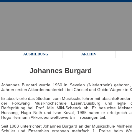
AUSBILDUNG
ARCHIV
Johannes Burgard
Johannes Burgard wurde 1960 in Sevelen (Niederrhein) geboren
Jahren ersten Akkordeonunterricht bei Christel und Guido Wagner in K
Er absolvierte das Studium zum Musikschullehrer mit abschließender
der Folkwang Musikhochschule Essen/Duisburg und legte di
Reifeprüfung bei Prof. Mie Miki-Schenck ab. Er besuchte Meister
Hussong, Hugo Noth und Ivan Koval; 1985 nahm er erfolgreich am
Hugo Hermann Akkordeonwettbewerb in Trossingen teil.
Seit 1983 unterrichtet Johannes Burgard an der Musikschule Mülheim 
Schüler und Ensembles errangen mehrfach 1. Preise beim We