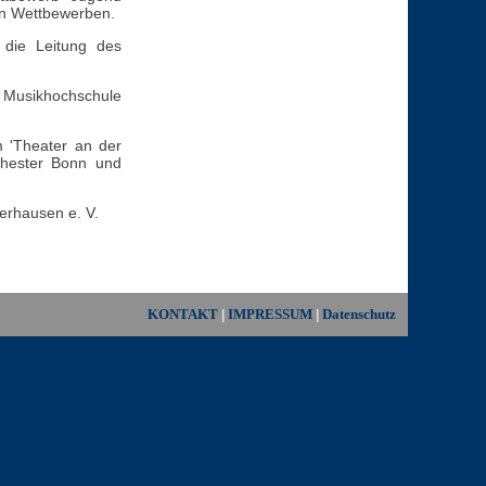
en Wettbewerben.
die Leitung des
 Musikhochschule
m 'Theater an der
chester Bonn und
erhausen e. V.
KONTAKT
IMPRESSUM
Datenschutz
|
|